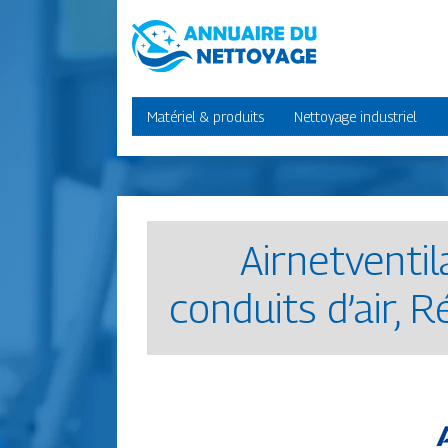
Matériel & produits
Nettoyage industriel
Air­netven­ti
conduits d’air, R