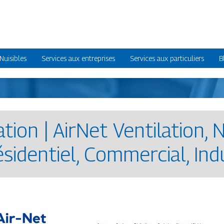
Nuisibles
Services aux entreprises
Services aux particuliers
B
la­tion | AirNet Ventilation
ésidentiel, Commercial, Ind