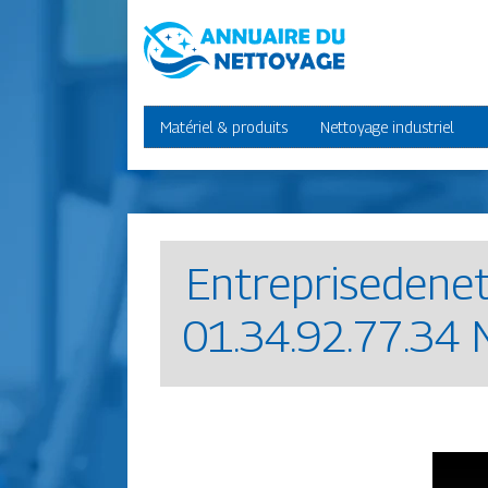
Matériel & produits
Nettoyage industriel
Entrep­risedenet
01.34.92.77.34 