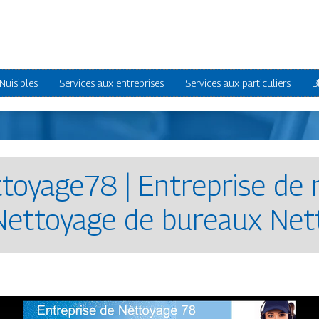
Nuisibles
Services aux entreprises
Services aux particuliers
B
­toya­ge78 | Entreprise de
Nettoyage de bureaux Nett